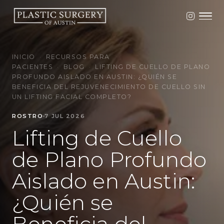
INICIO
·
RECURSOS PARA
PACIENTES
·
BLOG
·
LIFTING DE CUELLO DE PLANO
PROFUNDO AISLADO EN AUSTIN: ¿QUIÉN SE
BENEFICIA DEL REJUVENECIMIENTO DE CUELLO SIN
UN LIFTING FACIAL COMPLETO?
ROSTRO
7 JUL 2026
Lifting de Cuello
de Plano Profundo
Aislado en Austin:
¿Quién se
Beneficia del