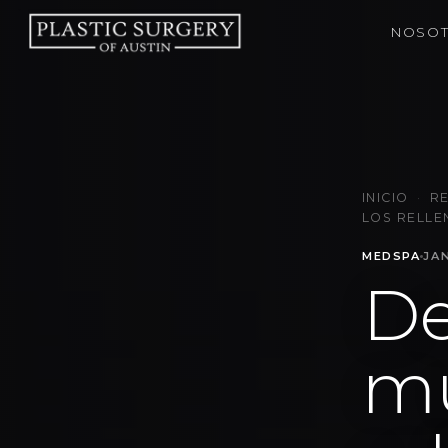
NOSO
INICIO
·
R
LOS RELLE
MEDSPA
JA
De
mu