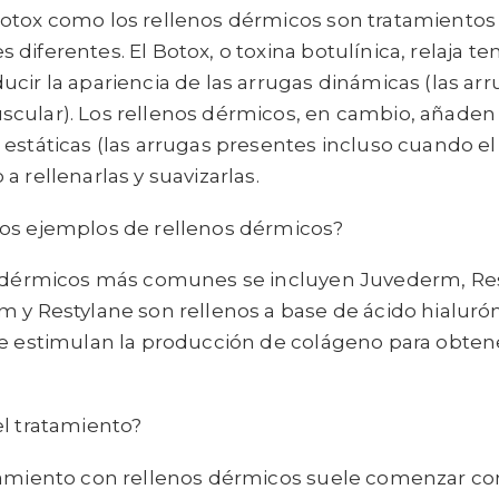
otox como los rellenos dérmicos son tratamientos 
diferentes. El Botox, o toxina botulínica, relaja 
cir la apariencia de las arrugas dinámicas (las ar
cular). Los rellenos dérmicos, en cambio, añaden
estáticas (las arrugas presentes incluso cuando el
a rellenarlas y suavizarlas.
os ejemplos de rellenos dérmicos?
s dérmicos más comunes se incluyen Juvederm, Rest
m y Restylane son rellenos a base de ácido hialuró
se estimulan la producción de colágeno para obte
el tratamiento?
tamiento con rellenos dérmicos suele comenzar co