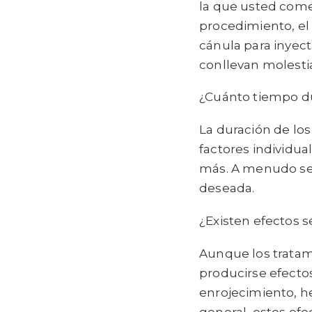
la que usted come
procedimiento, el D
cánula para inyect
conllevan molesti
¿Cuánto tiempo du
La duración de los
factores individua
más. A menudo se 
deseada.
¿Existen efectos 
Aunque los tratam
producirse efecto
enrojecimiento, he
general, estos ef