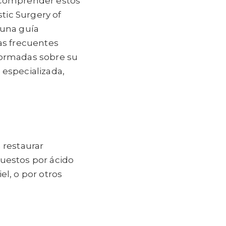
, comprender estos
tic Surgery of
 una guía
as frecuentes
formadas sobre su
 especializada,
 restaurar
puestos por ácido
el, o por otros