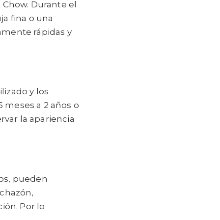
a Chow. Durante el
ja fina o una
vamente rápidas y
lizado y los
 6 meses a 2 años o
var la apariencia
ros, pueden
nchazón,
ión. Por lo