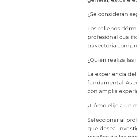
¿Se consideran seg
Los rellenos dérm
profesional cuali
trayectoria compr
¿Quién realiza las
La experiencia del
fundamental. Asegú
con amplia experie
¿Cómo elijo a un 
Seleccionar al pr
que desea. Investi
reseñas de los pa