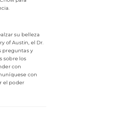
cia.
alzar su belleza
y of Austin, el Dr.
s preguntas y
s sobre los
nder con
omuníquese con
r el poder