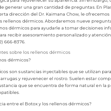
rgica para rejuvenecer su apariencia. Sin embargo
e generar una gran cantidad de preguntas. En Plas
perta dirección del Dr. Kaimana Chow, le ofrecemos
os rellenos dérmicos. Abordaremos nueve pregunt
lenos dérmicos para ayudarle a tomar decisiones in
ara recibir asesoramiento personalizado y atención
2) 666-8376.
tes sobre los rellenos dérmicos
enos dérmicos?
cos son sustancias inyectables que se utilizan para
 arrugas y rejuvenecer el rostro. Suelen estar com
ustancia que se encuentra de forma natural en la pi
patibles.
ncia entre el Botox y los rellenos dérmicos?