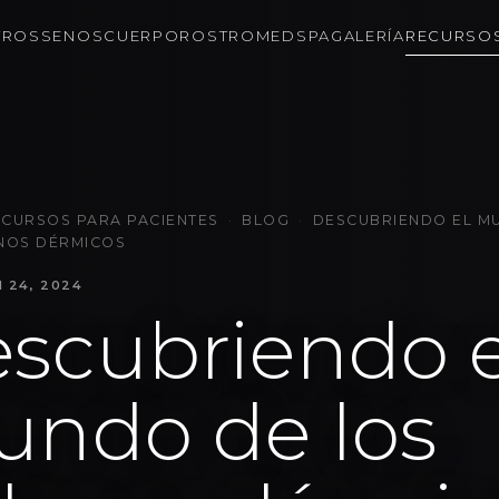
TROS
SENOS
CUERPO
ROSTRO
MEDSPA
GALERÍA
RECURSO
ECURSOS PARA PACIENTES
·
BLOG
·
DESCUBRIENDO EL M
NOS DÉRMICOS
N 24, 2024
scubriendo e
ndo de los