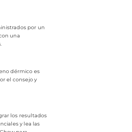
inistrados por un
 con una
.
lleno dérmico es
or el consejo y
rar los resultados
ciales y lea las
a Chow para