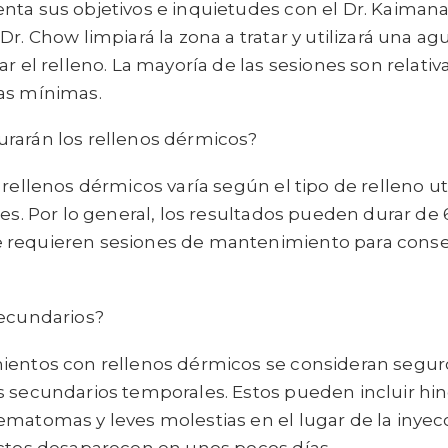
nta sus objetivos e inquietudes con el Dr. Kaiman
r. Chow limpiará la zona a tratar y utilizará una agu
ar el relleno. La mayoría de las sesiones son relati
as mínimas.
rarán los rellenos dérmicos?
 rellenos dérmicos varía según el tipo de relleno uti
les. Por lo general, los resultados pueden durar de
requieren sesiones de mantenimiento para conser
secundarios?
ientos con rellenos dérmicos se consideran segu
s secundarios temporales. Estos pueden incluir hi
matomas y leves molestias en el lugar de la inyecc
ectos desaparecen en unos pocos días.