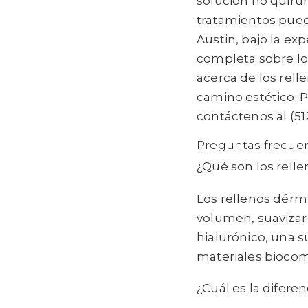
solución no quirú
tratamientos pued
Austin, bajo la ex
completa sobre l
acerca de los rel
camino estético. P
contáctenos al (51
Preguntas frecuen
¿Qué son los rell
Los rellenos dérmi
volumen, suavizar
hialurónico, una s
materiales biocom
¿Cuál es la difere