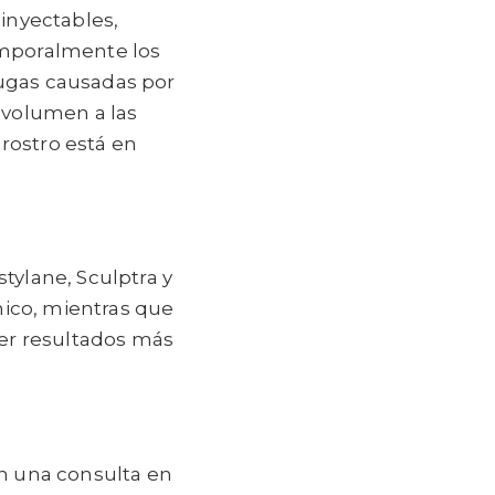
inyectables,
temporalmente los
rugas causadas por
 volumen a las
 rostro está en
ylane, Sculptra y
nico, mientras que
ner resultados más
n una consulta en